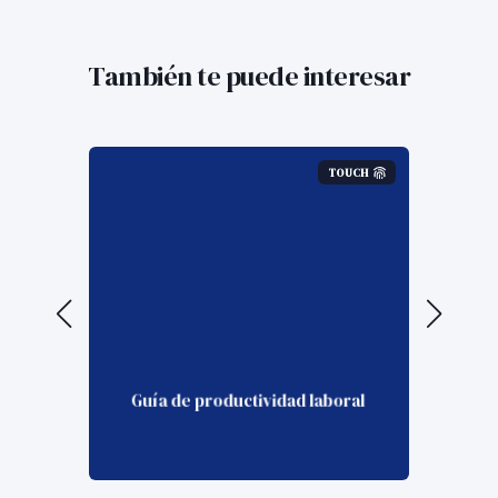
También te puede interesar
OUCH
TOUCH
Guía de productividad laboral
We