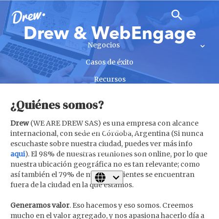
close
search
search
Drew & WebEngage
Negocios
Casos de éxito
Recursos
Seminarios
¿Quiénes somos?
Business Concepts
Drew
(WE ARE DREW SAS) es una empresa con alcance
Business Insights
internacional, con sede en Córdoba, Argentina (Si nunca
escuchaste sobre nuestra ciudad, puedes ver más info
Habla con nosotros
aqui
). El 98% de nuestras reuniones son online, por lo que
nuestra ubicación geográfica no es tan relevante; como
así también el 79% de nuestros clientes se encuentran
fuera de la ciudad en la que estamos.
Generamos valor
. Eso hacemos y eso somos. Creemos
mucho en el valor agregado, y nos apasiona hacerlo día a