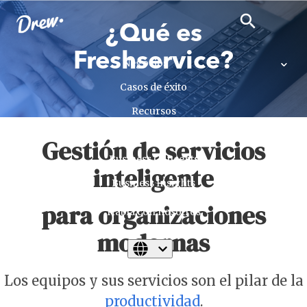
close
search
search
¿Qué es
Freshservice?
Negocios
Casos de éxito
Recursos
Seminarios
Gestión de servicios
Business Concepts
inteligente
Business Insights
para organizaciones
Habla con nosotros
modernas
Los equipos y sus servicios son el pilar de la
productividad
.